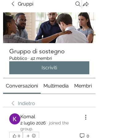
Gruppi
Gruppo di sostegno
Pubblico
·
42 membri
Iscriviti
Conversazioni
Multimedia
Membri
Info
Indietro
Komal
2 luglio 2026
·
joined the
group.
0
0