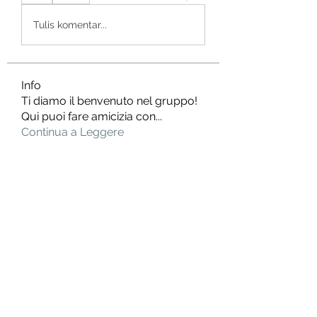
Tulis komentar...
Info
Ti diamo il benvenuto nel gruppo!
Qui puoi fare amicizia con
...
Continua a Leggere
Membri
Granders204
Segui
Granders204
dbmrworkin24
Segui
dbmrworkin24
Rushikesh Nemishte
Segui
jixatop316
Segui
jixatop316
James Smith
Segui