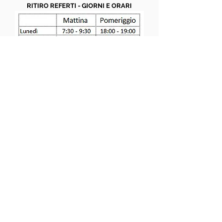
RITIRO REFERTI - GIORNI E ORARI
CONSEGNA MATERIALE
BIOLOGICO E CONTENITORI
La consegna
solo
di campioni di feci e urine
(disgiunti da prelievo ematico) può essere
effettuata da lunedì a sabato dalle 7:00 alle 9:15
senza bisogno di appuntamento.
Ritiro provette
: I contenitori per campioni
biologici (urine, feci) possono essere ritirati nei
giorni feriali da lunedì a sabato dalle ore 9:00 alle
ore 12:00 portando la richiesta del medico.
IMPORTANTE:
non vengono accettati
campioni
biologici per
esami citologici
(pap test, e
istologici di qualsiasi tipo).
Questi campioni possono essere consegnati,