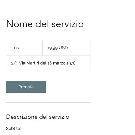
Nome del servizio
19,99
dollari
1 ora
1
19,99 USD
statunitensi
o
r
2/4 Via Martiri del 16 marzo 1978
Prenota
Descrizione del servizio
Subtitle